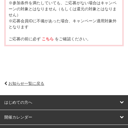
※参加条件を満たしていても、ご応募がない場合はキャンペ
ーンの対象とはなりません（もしくは還元の対象とはなりま
せん）
※応募会員IDに不備があった場合、キャンペーン適用対象外
となります
ご応募の前に必ず
こちら
をご確認ください。
お知らせ一覧に戻る
はじめての方へ
はじめての方へ
開催カレンダー