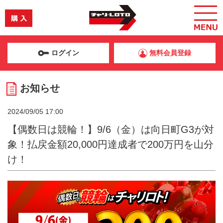
ログイン
無料会員登録
お知らせ
2024/09/05 17:00
【偶数日は競輪！】9/6（金）は向日町G3が対
象！払戻金額20,000円達成者で200万円を山分
け！