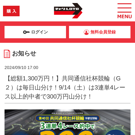
ログイン
無料会員登録
お知らせ
2024/09/10 17:00
【総額1,300万円！】共同通信社杯競輪（G
２）は毎日山分け！9/14（土）は3連単4レー
ス以上的中者で300万円山分け！