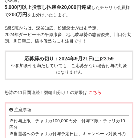
が対象。
5,000円以上投票し払戻金20,000円達成
したチャリカ会員様
200万円
で
を山分けいたします。
S級S班からは、深谷知広、松浦悠士が出走予定。
2024年ダービー王の平原康多、地元岐阜勢の志智俊夫、川口公太
朗、川口聖二、橋本優己らにも注目です！
応募締め切り：2024年9月21日(土)23:59
※参加条件を満たしていても、ご応募がない場合付与の対象
になりません
怒涛の11日間連続！競輪山分け！の結果は
こちら
注意事項
※付与上限：チャリカ100,000円分 付与下限：チャリカ10
円分
※当選者へのチャリカ付与予定日は、キャンペーン対象日の