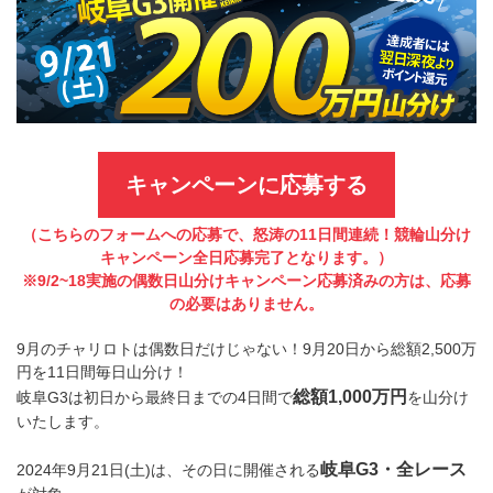
キャンペーンに応募する
（こちらのフォームへの応募で、怒涛の11日間連続！競輪山分け
キャンペーン全日応募完了となります。）
※9/2~18実施の偶数日山分けキャンペーン応募済みの方は、応募
の必要はありません。
9月のチャリロトは偶数日だけじゃない！9月20日から総額2,500万
円を11日間毎日山分け！
総額1,000万円
岐阜G3は初日から最終日までの4日間で
を山分け
いたします。
岐阜G3・全レース
2024年9月21日(土)は、その日に開催される