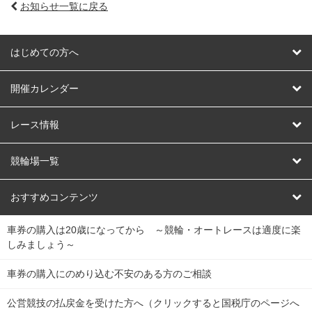
お知らせ一覧に戻る
はじめての方へ
はじめての方へ
開催カレンダー
競輪
レース情報
オートレース
レース予想
競輪場一覧
競輪くじ
レース結果
北日本
函館競輪場
青森競輪場
いわき平競輪場
おすすめコンテンツ
車券の購入は20歳になってから ～競輪・オートレースは適度に楽
Dokanto!
キャリーオーバー一覧
関
競輪選手情報
弥彦競輪場
前橋競輪場
取手競輪場
宇都宮競輪場
しみましょう～
東
大宮競輪場
西武園競輪場
京王閣競輪場
立川競輪場
チャリロトプラザ
Perfecta Navi
車券の購入にのめり込む不安のある方のご相談
南
松戸競輪場
千葉競輪場
川崎競輪場
平塚競輪場
公営競技の払戻金を受けた方へ（クリックすると国税庁のページへ
netkeirin
関