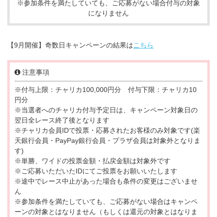
※参加条件を満たしていても、ご応募がない場合付与の対象
になりません
【9月開催】奇数日キャンペーンの結果は
こちら
注意事項
※付与上限：チャリカ100,000円分 付与下限：チャリカ10
円分
※当選者へのチャリカ付与予定日は、キャンペーン対象日の
翌日全レース終了後となります
※チャリカ会員IDで投票・応募されたお客様のみ対象です(楽
天銀行会員・PayPay銀行会員・プラザ会員は対象外となりま
す)
※単勝、ワイドの投票金額・払戻金額は対象外です
※ご応募いただいたIDにてご投票をお願いいたします
※途中でレース中止があった場合も条件の変更はございませ
ん
※参加条件を満たしていても、ご応募がない場合はキャンペ
ーンの対象とはなりません（もしくは還元の対象とはなりま