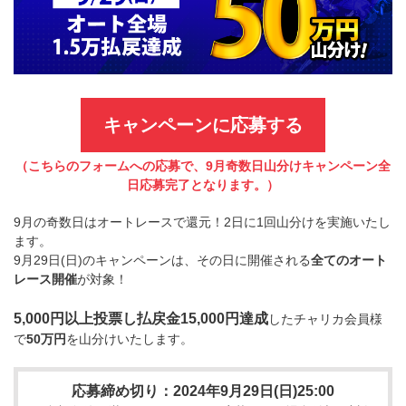
キャンペーンに応募する
（こちらのフォームへの応募で、9月奇数日山分けキャンペーン全
日応募完了となります。）
9月の奇数日はオートレースで還元！2日に1回山分けを実施いたし
ます。
9月29日(日)のキャンペーンは、その日に開催される
全てのオート
レース開催
が対象！
5,000円以上投票し払戻金15,000円達成
したチャリカ会員様
で
50万円
を山分けいたします。
応募締め切り：2024年9月29日(日)25:00