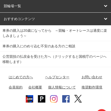
オートレース
レース予想
競輪場一覧
競輪くじ
レース結果
北日本
函館競輪場
青森競輪場
いわき平競輪場
おすすめコンテンツ
車券の購入は20歳になってから ～競輪・オートレースは適度に楽
Dokanto!
キャリーオーバー一覧
関
競輪選手情報
弥彦競輪場
前橋競輪場
取手競輪場
宇都宮競輪場
しみましょう～
東
大宮競輪場
西武園競輪場
京王閣競輪場
立川競輪場
チャリロトプラザ
Perfecta Navi
車券の購入にのめり込む不安のある方のご相談
南
松戸競輪場
千葉競輪場
川崎競輪場
平塚競輪場
公営競技の払戻金を受けた方へ（クリックすると国税庁のページへ
netkeirin
関
移動します）
小田原競輪場
伊東競輪場
静岡競輪場
東
ケイリンガル
中
名古屋競輪場
岐阜競輪場
大垣競輪場
豊橋競輪場
はじめての方へ
ヘルプセンター
お問い合わせ
部
チャリレンジャー
富山競輪場
松阪競輪場
四日市競輪場
会員規約
会社概要
個人情報について
推奨動作環境
競輪場情報
近
福井競輪場
奈良競輪場
向日町競輪場
和歌山競輪場
畿
岸和田競輪場
オートレース場情報