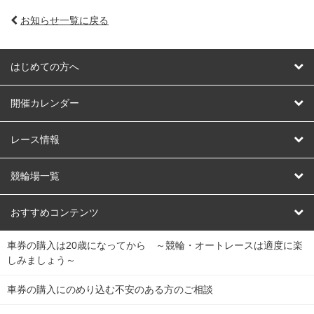
お知らせ一覧に戻る
はじめての方へ
はじめての方へ
開催カレンダー
競輪
レース情報
オートレース
レース予想
競輪場一覧
競輪くじ
レース結果
北日本
函館競輪場
青森競輪場
いわき平競輪場
おすすめコンテンツ
車券の購入は20歳になってから ～競輪・オートレースは適度に楽
Dokanto!
キャリーオーバー一覧
関
競輪選手情報
弥彦競輪場
前橋競輪場
取手競輪場
宇都宮競輪場
しみましょう～
東
大宮競輪場
西武園競輪場
京王閣競輪場
立川競輪場
チャリロトプラザ
Perfecta Navi
車券の購入にのめり込む不安のある方のご相談
南
松戸競輪場
千葉競輪場
川崎競輪場
平塚競輪場