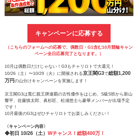
キャンペーンに応募する
（こちらのフォームへの応募で、偶数日・G1含む10月競輪キャン
ペーン全日応募完了となります。）
10月は偶数日だけじゃない！G3もチャリロトで大還元！
京王閣G3
総額1,200
10/26（土）〜10/29（火）に開催される
で
万円
の山分けキャンペーンを実施します！
京王閣G3は寬仁親王牌連覇の古性優作をはじめ、S級S班から新山
響平、佐藤慎太郎、眞杉匠、松浦悠士ら豪華メンバーが出場予定
です！
10月最後のG3はぜひチャリロトでお楽しみください！
〈キャンペーン内容〉
◆初日 10/26（土）
Wチャンス！総額400万！