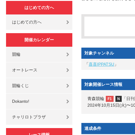
はじめての方へ
はじめての方へ
開催カレンダー
対象チャンネル
競輪
「
喜喜IPPATSU
」
オートレース
対象開催レース情報
競輪くじ
青森競輪
「日刊
F1
N
Dokanto!
2024年10月15日(火)〜1
チャリロトプラザ
達成条件
レース情報