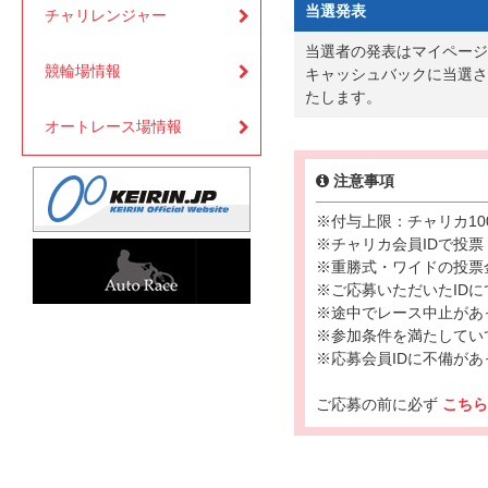
当選発表
チャリレンジャー
当選者の発表はマイページ
競輪場情報
キャッシュバックに当選さ
たします。
オートレース場情報
注意事項
※付与上限：チャリカ10
※チャリカ会員IDで投票
※重勝式・ワイドの投票
※ご応募いただいたID
※途中でレース中止があ
※参加条件を満たしてい
※応募会員IDに不備が
ご応募の前に必ず
こち