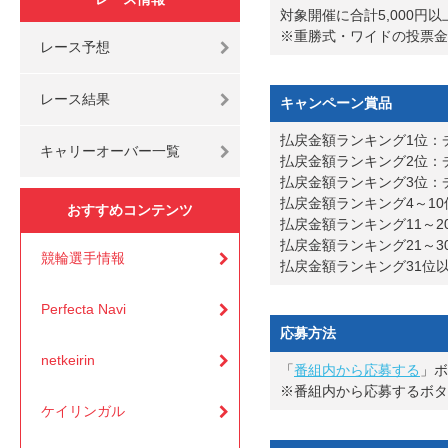
対象開催に合計5,000円
※重勝式・ワイドの投票金
レース予想
レース結果
キャンペーン賞品
払戻金額ランキング1位：チャ
キャリーオーバー一覧
払戻金額ランキング2位：チャ
払戻金額ランキング3位：チ
払戻金額ランキング4～10位
おすすめコンテンツ
払戻金額ランキング11～20
払戻金額ランキング21～3
競輪選手情報
払戻金額ランキング31位以
Perfecta Navi
応募方法
netkeirin
「
番組内から応募する
」ボ
※番組内から応募するボタン
ケイリンガル