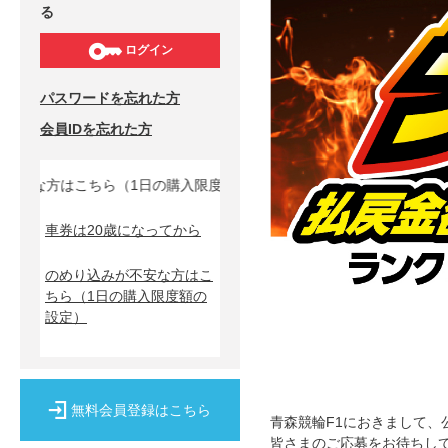
る
ログイン
パスワードを忘れた方
会員IDを忘れた方
な方はこちら（1日の購入限度額の設定）↓
車券は20歳になってから
のめり込みが不安な方はこ
ちら
（1日の購入限度額の
設定）
無料会員登録はこちら
青森競輪F1におきまして、公
皆さまのご応募をお待ちし