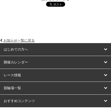
お知らせ一覧に戻る
はじめての方へ
はじめての方へ
開催カレンダー
競輪
レース情報
オートレース
レース予想
競輪場一覧
競輪くじ
レース結果
北日本
函館競輪場
青森競輪場
いわき平競輪場
おすすめコンテンツ