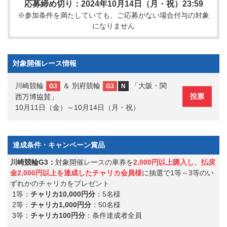
応募締め切り：2024年10月14日（月・祝）23:59
※参加条件を満たしていても、ご応募がない場合付与の対象
になりません
対象開催レース情報
川崎競輪
＆ 別府競輪
「大阪・関
G3
G3
N
投票
西万博協賛」
10月11日（金）～10月14日（月・祝）
達成条件・キャンペーン賞品
川崎競輪G3：
対象開催レースの車券を
2,000円以上購入し、払戻
金2,000円以上を達成したチャリカ会員様
に抽選で1等～3等のい
ずれかのチャリカをプレゼント
1等：
チャリカ10,000円分
：5名様
2等：
チャリカ1,000円分
：50名様
3等：
チャリカ100円分
：条件達成者全員