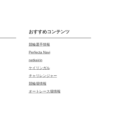
おすすめコンテンツ
競輪選手情報
Perfecta Navi
netkeirin
ケイリンガル
チャリレンジャー
競輪場情報
オートレース場情報