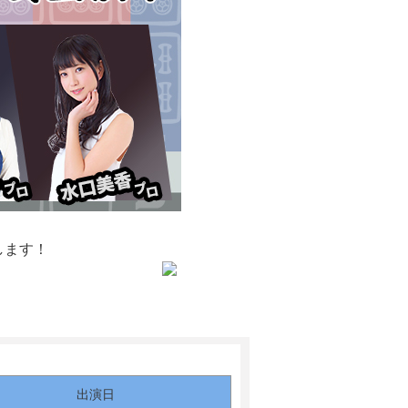
します！
出演日