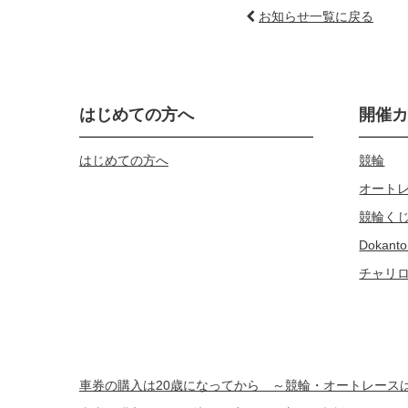
お知らせ一覧に戻る
はじめての方へ
開催
はじめての方へ
競輪
オート
競輪く
Dokanto
チャリ
車券の購入は20歳になってから ～競輪・オートレー