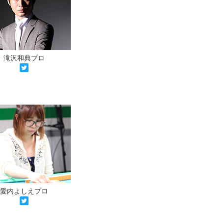
滝沢和典プロ
愛内よしえプロ