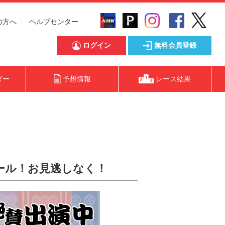
の方へ
ヘルプセンター
ログイン
無料会員登録
ダー
予想情報
レース結果
ール！お見逃しなく！