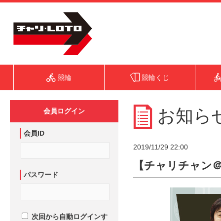
競輪
競輪くじ
お知ら
会員ログイン
会員ID
2019/11/29 22:00
【チャリチャン＠
パスワード
次回から自動ログインす