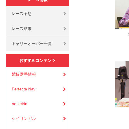
レース予想
レース結果
キャリーオーバー一覧
おすすめコンテンツ
競輪選手情報
Perfecta Navi
netkeirin
ケイリンガル