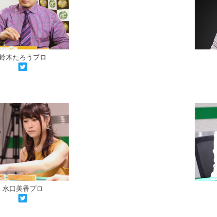
鈴木たろうプロ
水口美香プロ