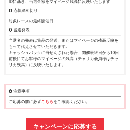
IDに基き、当選金額をマイページ残高に反映いたします
応募締め切り
対象レースの最終開催日
当選発表
当選者の発表は賞品の発送、またはマイページの残高反映を
もって代えさせていただきます｡
キャッシュバックに当せんされた場合、開催最終日から10日
前後にてお客様のマイページの残高（チャリカ会員様はチャ
リカ残高）に反映いたします。
注意事項
ご応募の前に必ず
こちら
をご確認ください。
キャンペーンに応募する