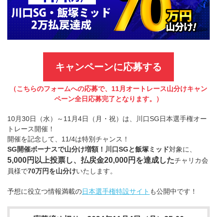
キャンペーンに応募する
（こちらのフォームへの応募で、11月オートレース山分けキャン
ペーン全日応募完了となります。）
10月30日（水）～11月4日（月・祝）は、川口SG日本選手権オー
トレース開催！
開催を記念して、11/4は特別チャンス！
SG開催ボーナスで山分け増額！川口SGと飯塚ミッド
対象に、
5,000円以上投票し、払戻金20,000円を達成した
チャリカ会
員様で
70万円を山分け
いたします。
予想に役立つ情報満載の
日本選手権特設サイト
も公開中です！