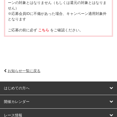
ーンの対象とはなりません（もしくは還元の対象とはなりま
せん）
※応募会員IDに不備があった場合、キャンペーン適用対象外
となります
ご応募の前に必ず
こちら
をご確認ください。
お知らせ一覧に戻る
はじめての方へ
はじめての方へ
開催カレンダー
競輪
レース情報