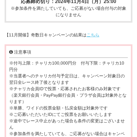
応募締め切り：2024年11月4日（月）25:00
※参加条件を満たしていても、ご応募がない場合付与の対象
になりません
【11月開催】奇数日キャンペーンの結果は
こちら
注意事項
※付与上限：チャリカ100,000円分 付与下限：チャリカ10
円分
※当選者へのチャリカ付与予定日は、キャンペーン対象日の
翌日全レース終了後となります
※チャリカ会員IDで投票・応募されたお客様のみ対象です
（楽天銀行会員・PayPay銀行会員・プラザ会員は対象外とな
ります）
※単勝、ワイドの投票金額・払戻金額は対象外です
※ご応募いただいたIDにてご投票をお願いいたします
※途中でレース中止があった場合も条件の変更はございませ
ん
※参加条件を満たしていても、ご応募がない場合はキャンペ