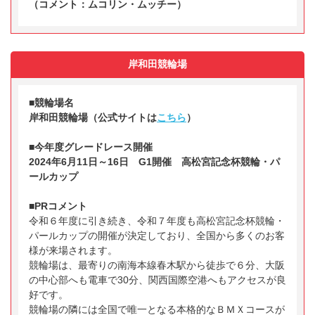
（コメント：ムコリン・ムッチー）
岸和田競輪場
■競輪場名
岸和田競輪場（公式サイトは
こちら
）
■今年度グレードレース開催
2024年6月11日～16日 G1開催 高松宮記念杯競輪・パ
ールカップ
■PRコメント
令和６年度に引き続き、令和７年度も高松宮記念杯競輪・
パールカップの開催が決定しており、全国から多くのお客
様が来場されます。
競輪場は、最寄りの南海本線春木駅から徒歩で６分、大阪
の中心部へも電車で30分、関西国際空港へもアクセスが良
好です。
競輪場の隣には全国で唯一となる本格的なＢＭＸコースが