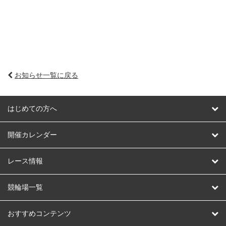
お知らせ一覧に戻る
はじめての方へ
はじめての方へ
開催カレンダー
競輪
レース情報
オートレース
レース予想
競輪場一覧
競輪くじ
レース結果
北日本
函館競輪場
青森競輪場
いわき平競輪場
おすすめコンテンツ