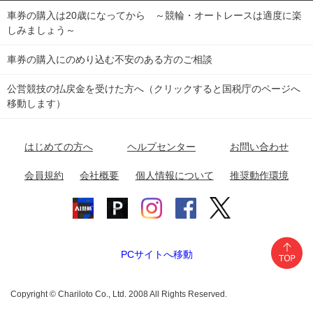
車券の購入は20歳になってから ～競輪・オートレースは適度に楽
Dokanto!
キャリーオーバー一覧
関
競輪選手情報
弥彦競輪場
前橋競輪場
取手競輪場
宇都宮競輪場
しみましょう～
東
大宮競輪場
西武園競輪場
京王閣競輪場
立川競輪場
チャリロトプラザ
Perfecta Navi
車券の購入にのめり込む不安のある方のご相談
南
松戸競輪場
千葉競輪場
川崎競輪場
平塚競輪場
公営競技の払戻金を受けた方へ（クリックすると国税庁のページへ
netkeirin
関
移動します）
小田原競輪場
伊東競輪場
静岡競輪場
東
ケイリンガル
中
名古屋競輪場
岐阜競輪場
大垣競輪場
豊橋競輪場
はじめての方へ
ヘルプセンター
お問い合わせ
部
チャリレンジャー
富山競輪場
松阪競輪場
四日市競輪場
会員規約
会社概要
個人情報について
推奨動作環境
競輪場情報
近
福井競輪場
奈良競輪場
向日町競輪場
和歌山競輪場
畿
岸和田競輪場
オートレース場情報
PCサイトへ移動
中国
玉野競輪場
広島競輪場
防府競輪場
Copyright © Chariloto Co., Ltd. 2008 All Rights Reserved.
四国
高松競輪場
小松島競輪場
高知競輪場
松山競輪場