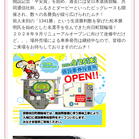
開設記念「平安賞」を始め、過去には全日本選抜競輪、共
同通信社杯、ふるさとダービーといったビッグレースも開
催され、数々の名勝負が繰り広げられたムチ！
前人未到の「1341勝」という生涯勝利数を挙げた松本勝
明氏を始めとした名選手を生んできた向日町競輪場！
２０２８年９月リニューアルオープンに向けて改修中だけ
ど。。。場外売場による車券発売は継続中なので、皆様の
ご来場をお待ちしておりますのだムチ！