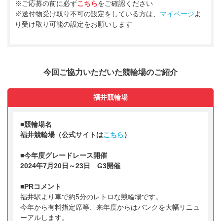
※ご応募の前に必ず
こちら
をご確認ください
※送付物受け取り不可の設定をしている方は、
マイページ
よ
り受け取り可能の設定をお願いします
今回ご協力いただいた競輪場のご紹介
福井競輪場
■競輪場名
福井競輪場（公式サイトは
こちら
）
■今年度グレードレース開催
2024年7月20日～23日 G3開催
■PRコメント
福井駅より車で約5分のレトロな競輪場です。
今年から有料指定席等、来年度からはバンクを大幅リニュ
ーアルします。