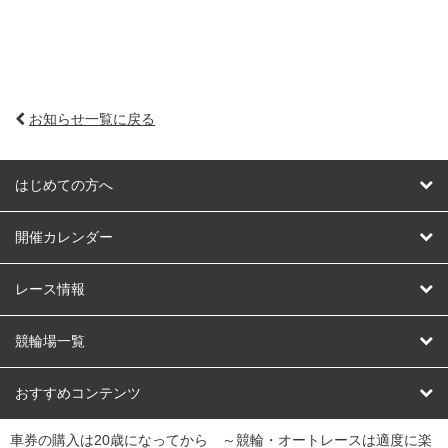
お知らせ一覧に戻る
はじめての方へ
はじめての方へ
開催カレンダー
競輪
レース情報
オートレース
レース予想
競輪場一覧
競輪くじ
レース結果
北日本
函館競輪場
青森競輪場
いわき平競輪場
おすすめコンテンツ
車券の購入は20歳になってから ～競輪・オートレースは適度に楽
Dokanto!
キャリーオーバー一覧
関
競輪選手情報
弥彦競輪場
前橋競輪場
取手競輪場
宇都宮競輪場