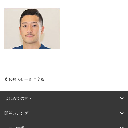
お知らせ一覧に戻る
はじめての方へ
はじめての方へ
開催カレンダー
競輪
レース情報