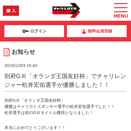
ログイン
無料会員登録
お知らせ
2019/12/03 16:40
別府GⅢ「オランダ王国友好杯」でチャリレン
ジャー松井宏佑選手が優勝しました！！
別府GⅢ「オランダ王国友好杯」
優勝はチャリロトスポンサー選手の松井宏佑選手でした！！
松井選手は初のGⅢタイトル獲得となりました！
本当におめでとうございます！！