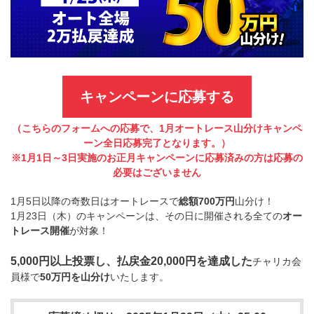
キャンペーンに応募する
（こちらのフォームへの応募で、1月オートレース山分けキャンペ
ーン全日応募完了となります。）
※1月1日～3日実施のお正月キャンペーンに応募済みの方は応募の
必要はございません
1月5日以降の奇数日はオートレースで
総額700万円
山分け！
1月23日（木）のキャンペーンは、その日に開催される全ての
オー
トレース開催
が対象！
5,000円以上投票し、払戻金20,000円を達成した
チャリカ会
員様で
50万円を山分け
いたします。