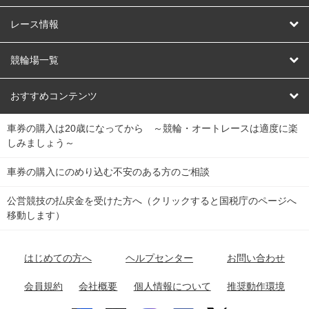
競輪
レース情報
オートレース
レース予想
競輪場一覧
競輪くじ
レース結果
北日本
函館競輪場
青森競輪場
いわき平競輪場
おすすめコンテンツ
車券の購入は20歳になってから ～競輪・オートレースは適度に楽
Dokanto!
キャリーオーバー一覧
関
競輪選手情報
弥彦競輪場
前橋競輪場
取手競輪場
宇都宮競輪場
しみましょう～
東
大宮競輪場
西武園競輪場
京王閣競輪場
立川競輪場
チャリロトプラザ
Perfecta Navi
車券の購入にのめり込む不安のある方のご相談
南
松戸競輪場
千葉競輪場
川崎競輪場
平塚競輪場
公営競技の払戻金を受けた方へ（クリックすると国税庁のページへ
netkeirin
関
移動します）
小田原競輪場
伊東競輪場
静岡競輪場
東
ケイリンガル
中
名古屋競輪場
岐阜競輪場
大垣競輪場
豊橋競輪場
はじめての方へ
ヘルプセンター
お問い合わせ
部
チャリレンジャー
富山競輪場
松阪競輪場
四日市競輪場
会員規約
会社概要
個人情報について
推奨動作環境