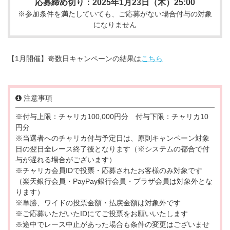
応募締め切り：2025年1月23日（木）25:00
※参加条件を満たしていても、ご応募がない場合付与の対象
になりません
【1月開催】奇数日キャンペーンの結果は
こちら
注意事項
※付与上限：チャリカ100,000円分 付与下限：チャリカ10
円分
※当選者へのチャリカ付与予定日は、原則キャンペーン対象
日の翌日全レース終了後となります（※システムの都合で付
与が遅れる場合がございます）
※チャリカ会員IDで投票・応募されたお客様のみ対象です
（楽天銀行会員・PayPay銀行会員・プラザ会員は対象外とな
ります）
※単勝、ワイドの投票金額・払戻金額は対象外です
※ご応募いただいたIDにてご投票をお願いいたします
※途中でレース中止があった場合も条件の変更はございませ