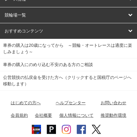
オートレース
レース予想
競輪場一覧
競輪くじ
レース結果
北日本
函館競輪場
青森競輪場
いわき平競輪場
おすすめコンテンツ
車券の購入は20歳になってから ～競輪・オートレースは適度に楽
Dokanto!
キャリーオーバー一覧
関
競輪選手情報
弥彦競輪場
前橋競輪場
取手競輪場
宇都宮競輪場
しみましょう～
東
大宮競輪場
西武園競輪場
京王閣競輪場
立川競輪場
チャリロトプラザ
Perfecta Navi
車券の購入にのめり込む不安のある方のご相談
南
松戸競輪場
千葉競輪場
川崎競輪場
平塚競輪場
公営競技の払戻金を受けた方へ（クリックすると国税庁のページへ
netkeirin
関
移動します）
小田原競輪場
伊東競輪場
静岡競輪場
東
ケイリンガル
中
名古屋競輪場
岐阜競輪場
大垣競輪場
豊橋競輪場
はじめての方へ
ヘルプセンター
お問い合わせ
部
チャリレンジャー
富山競輪場
松阪競輪場
四日市競輪場
会員規約
会社概要
個人情報について
推奨動作環境
競輪場情報
近
福井競輪場
奈良競輪場
向日町競輪場
和歌山競輪場
畿