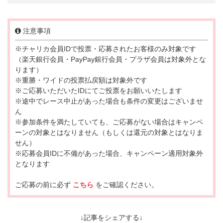
注意事項
※チャリカ会員IDで投票・応募されたお客様のみ対象です
（楽天銀行会員・PayPay銀行会員・プラザ会員は対象外とな
ります）
※重勝・ワイドの投票払戻額は対象外です
※ご応募いただいたIDにてご投票をお願いいたします
※途中でレース中止があった場合も条件の変更はございませ
ん
※参加条件を満たしていても、ご応募がない場合はキャンペ
ーンの対象とはなりません（もしくは還元の対象とはなりま
せん）
※応募会員IDに不備があった場合、キャンペーン適用対象外
となります
ご応募の前に必ず
こちら
をご確認ください。
↓記事をシェアする↓