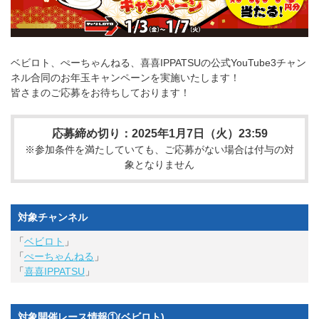
ベビロト、ぺーちゃんねる、喜喜IPPATSUの公式YouTube3チャン
ネル合同のお年玉キャンペーンを実施いたします！
皆さまのご応募をお待ちしております！
応募締め切り：2025年1月7日（火）23:59
※参加条件を満たしていても、ご応募がない場合は付与の対
象となりません
対象チャンネル
「
ベビロト
」
「
ぺーちゃんねる
」
「
喜喜IPPATSU
」
対象開催レース情報①(ベビロト)