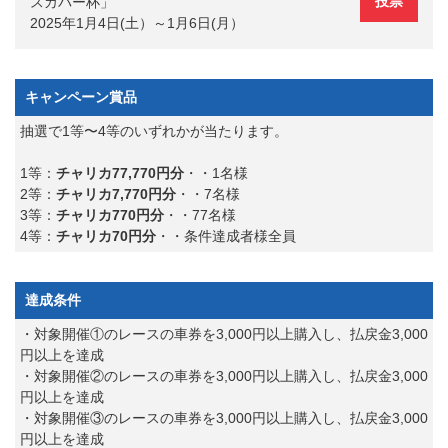
投票
スカパー杯」
2025年1月4日(土）～1月6日(月）
キャンペーン賞品
抽選で1等〜4等のいずれかが当たります。
1等：
チャリカ77,770円分
・・1名様
2等：
チャリカ7,770円分
・・7名様
3等：
チャリカ770円分
・・77名様
4等：
チャリカ70円分
・・条件達成者様全員
達成条件
・対象開催①のレースの車券を3,000円以上購入し、払戻金3,000
円以上を達成
・対象開催②のレースの車券を3,000円以上購入し、払戻金3,000
円以上を達成
・対象開催③のレースの車券を3,000円以上購入し、払戻金3,000
円以上を達成