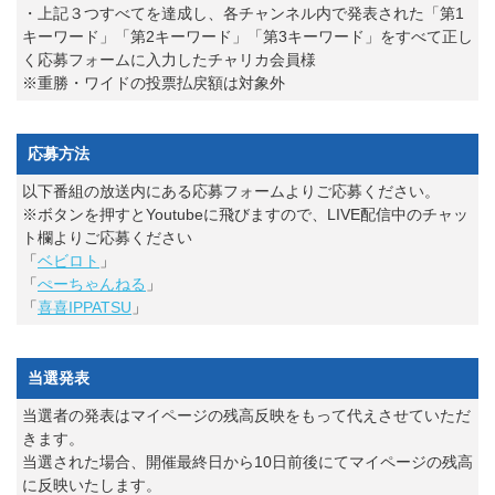
・上記３つすべてを達成し、各チャンネル内で発表された「第1
キーワード」「第2キーワード」「第3キーワード」をすべて正し
く応募フォームに入力したチャリカ会員様
※重勝・ワイドの投票払戻額は対象外
応募方法
以下番組の放送内にある応募フォームよりご応募ください。
※ボタンを押すとYoutubeに飛びますので、LIVE配信中のチャッ
ト欄よりご応募ください
「
ベビロト
」
「
ぺーちゃんねる
」
「
喜喜IPPATSU
」
当選発表
当選者の発表はマイページの残高反映をもって代えさせていただ
きます。
当選された場合、開催最終日から10日前後にてマイページの残高
に反映いたします。