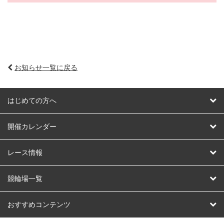
お知らせ一覧に戻る
はじめての方へ
はじめての方へ
開催カレンダー
競輪
レース情報
オートレース
レース予想
競輪場一覧
競輪くじ
レース結果
北日本
函館競輪場
青森競輪場
いわき平競輪場
おすすめコンテンツ