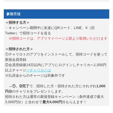
参加方法
＜招待する方＞
・キャンペーン期間中に友達にQRコード、LINE、X（旧
Twitter）で招待コードを送る
※招待コードは、アプリマイページ上部より取得いただけます
＜招待された方＞
①チャリロトのアプリをインストールして、招待コードを使って
新規会員登録
②会員登録後14日以内にアプリにログインしチャリカへ1,000円
以上チャージ
⇒チャリカとは
※払戻金からのチャージは対象外です
→
①、➁完了
で、招待した方・招待された方にそれぞれ
1,000
円分
のチャリカをプレゼントします。
招待された方は通常の新規登録キャンペーン（条件達成で最大
3,000円分）と合わせて
最大4,000円
分もらえます！