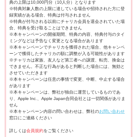
典の上限は10,000円分（10人分）となります
※特典対象人数の上限に達している場合や招待された方に登
録実績がある場合、特典は付与されません
※特典が付与される以前にチャリカ会員を退会されていた場
合、特典を受け取ることはできません
※本キャンペーンの開催期間、特典の内容、特典付与のタイ
ミングなどは予告なく変更となる場合があります
※本キャンペーンでチャリカを獲得された場合、他キャンペ
ーンで獲得したチャリカの額に調整が入る可能性があります
※チャリカは家族、友人など第三者への譲渡、転売、換金は
できません。不正な行為があると判断した場合には、無効と
させていただきます
※本キャンペーンは任意の事情で変更、中断、中止する場合
があります
※本キャンペーンは、弊社が独自に運営しているものであ
り、Apple Inc.、Apple Japan合同会社とは一切関係がありま
せん
※本キャンペーン内容の問い合わせは、弊社の
お問い合わせ
窓口にご連絡ください
詳しくは
会員規約
をご覧ください