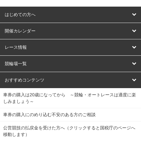
はじめての方へ
はじめての方へ
開催カレンダー
競輪
レース情報
オートレース
レース予想
競輪場一覧
競輪くじ
レース結果
北日本
函館競輪場
青森競輪場
いわき平競輪場
おすすめコンテンツ
車券の購入は20歳になってから ～競輪・オートレースは適度に楽
Dokanto!
キャリーオーバー一覧
関
競輪選手情報
弥彦競輪場
前橋競輪場
取手競輪場
宇都宮競輪場
しみましょう～
東
大宮競輪場
西武園競輪場
京王閣競輪場
立川競輪場
チャリロトプラザ
Perfecta Navi
車券の購入にのめり込む不安のある方のご相談
南
松戸競輪場
千葉競輪場
川崎競輪場
平塚競輪場
公営競技の払戻金を受けた方へ（クリックすると国税庁のページへ
netkeirin
関
移動します）
小田原競輪場
伊東競輪場
静岡競輪場
東