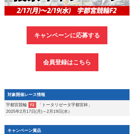
キャンペーンに応募する
会員登録はこちら
対象開催レース情報
宇都宮競輪
「トータリゼータ宇都宮杯」
F2
2025年2月17日(月)～2月19日(水）
キャンペーン賞品