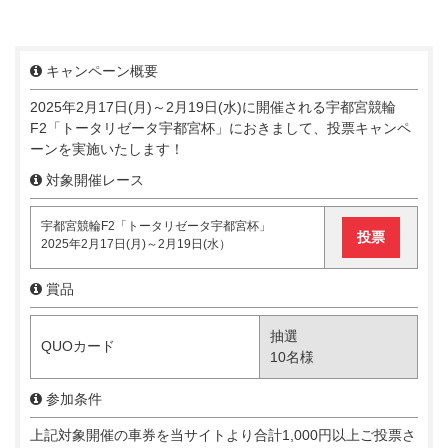
キャンペーン概要
2025年2月17日(月)～2月19日(水)に開催される宇都宮競輪
F2「トータリゼータ宇都宮杯」におきまして、投票キャンペ
ーンを実施いたします！
対象開催レース
宇都宮競輪F2「トータリゼータ宇都宮杯」
投票
2025年2月17日(月)～2月19日(水）
賞品
抽選
QUOカード
10名様
参加条件
上記対象開催の車券を当サイトより合計1,000円以上ご投票さ