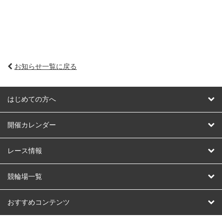
お知らせ一覧に戻る
はじめての方へ
はじめての方へ
開催カレンダー
競輪
レース情報
オートレース
レース予想
競輪場一覧
競輪くじ
レース結果
北日本
函館競輪場
青森競輪場
いわき平競輪場
おすすめコンテンツ