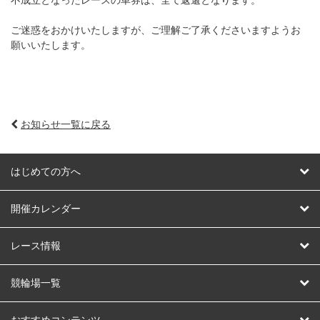
ご迷惑をおかけいたしますが、ご理解ご了承くださいますようお
願いいたします。
お知らせ一覧に戻る
はじめての方へ
はじめての方へ
開催カレンダー
競輪
レース情報
オートレース
レース予想
競輪場一覧
競輪くじ
レース結果
北日本
函館競輪場
青森競輪場
いわき平競輪場
おすすめコンテンツ