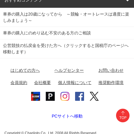
車券の購入は20歳になってから ～競輪・オートレースは適度に楽
Dokanto!
キャリーオーバー一覧
関
競輪選手情報
弥彦競輪場
前橋競輪場
取手競輪場
宇都宮競輪場
しみましょう～
東
大宮競輪場
西武園競輪場
京王閣競輪場
立川競輪場
チャリロトプラザ
Perfecta Navi
車券の購入にのめり込む不安のある方のご相談
南
松戸競輪場
千葉競輪場
川崎競輪場
平塚競輪場
公営競技の払戻金を受けた方へ（クリックすると国税庁のページへ
netkeirin
関
移動します）
小田原競輪場
伊東競輪場
静岡競輪場
東
ケイリンガル
中
名古屋競輪場
岐阜競輪場
大垣競輪場
豊橋競輪場
はじめての方へ
ヘルプセンター
お問い合わせ
部
チャリレンジャー
富山競輪場
松阪競輪場
四日市競輪場
会員規約
会社概要
個人情報について
推奨動作環境
競輪場情報
近
福井競輪場
奈良競輪場
向日町競輪場
和歌山競輪場
畿
岸和田競輪場
オートレース場情報
PCサイトへ移動
中国
玉野競輪場
広島競輪場
防府競輪場
Copyright © Chariloto Co., Ltd. 2008 All Rights Reserved.