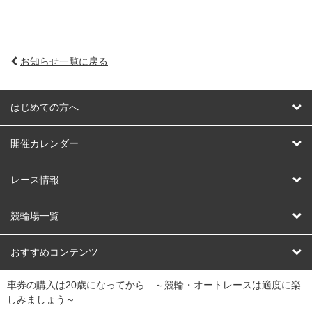
お知らせ一覧に戻る
はじめての方へ
はじめての方へ
開催カレンダー
競輪
レース情報
オートレース
レース予想
競輪場一覧
競輪くじ
レース結果
北日本
函館競輪場
青森競輪場
いわき平競輪場
おすすめコンテンツ
車券の購入は20歳になってから ～競輪・オートレースは適度に楽
Dokanto!
キャリーオーバー一覧
関
競輪選手情報
弥彦競輪場
前橋競輪場
取手競輪場
宇都宮競輪場
しみましょう～
東