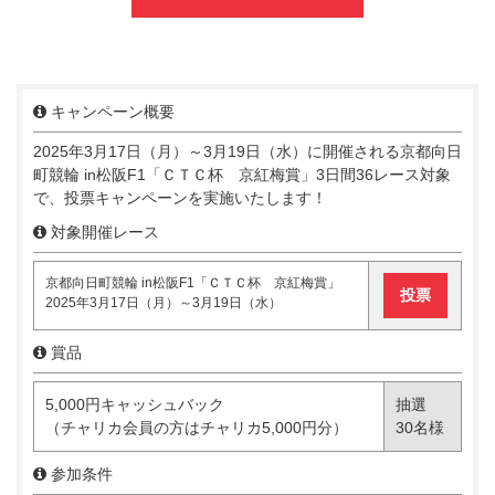
キャンペーン概要
2025年3月17日（月）～3月19日（水）に開催される京都向日
町競輪 in松阪F1「ＣＴＣ杯 京紅梅賞」3日間36レース対象
で、投票キャンペーンを実施いたします！
対象開催レース
京都向日町競輪 in松阪F1「ＣＴＣ杯 京紅梅賞」
投票
2025年3月17日（月）～3月19日（水）
賞品
5,000円キャッシュバック
抽選
（チャリカ会員の方はチャリカ5,000円分）
30名様
参加条件