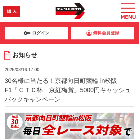
ログイン
無料会員登録
お知らせ
2025/03/16 17:00
30名様に当たる！京都向日町競輪 in松阪
F1「ＣＴＣ杯 京紅梅賞」5000円キャッシュ
バックキャンペーン