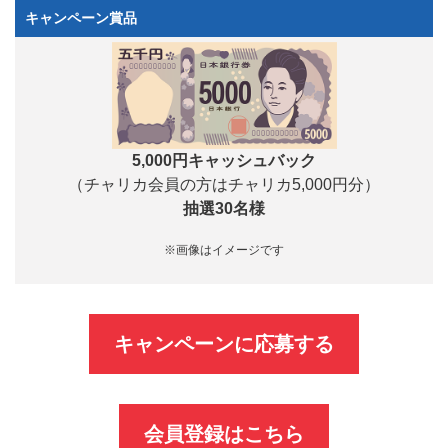
キャンペーン賞品
5,000円キャッシュバック
（チャリカ会員の方はチャリカ5,000円分）
抽選30名様
※画像はイメージです
キャンペーンに応募する
会員登録はこちら