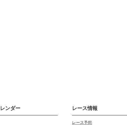
カレンダー
レース情報
レース予想