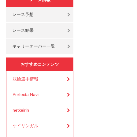
レース予想
レース結果
キャリーオーバー一覧
おすすめコンテンツ
競輪選手情報
Perfecta Navi
netkeirin
ケイリンガル