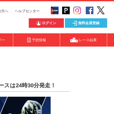
の方へ
ヘルプセンター
ログイン
無料会員登録
ダー
予想情報
レース結果
スは24時30分発走！