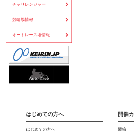
チャリレンジャー
競輪場情報
オートレース場情報
はじめての方へ
開催
はじめての方へ
競輪