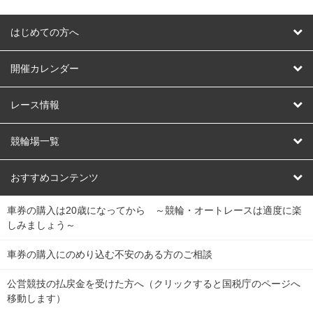
はじめての方へ
はじめての方へ
開催カレンダー
競輪
レース情報
オートレース
レース予想
競輪場一覧
競輪くじ
レース結果
北日本
函館競輪場
青森競輪場
いわき平競輪場
おすすめコンテンツ
車券の購入は20歳になってから ～競輪・オートレースは適度に楽
Dokanto!
キャリーオーバー一覧
関
競輪選手情報
弥彦競輪場
前橋競輪場
取手競輪場
宇都宮競輪場
しみましょう～
東
大宮競輪場
西武園競輪場
京王閣競輪場
立川競輪場
チャリロトプラザ
Perfecta Navi
車券の購入にのめり込む不安のある方のご相談
南
松戸競輪場
千葉競輪場
川崎競輪場
平塚競輪場
公営競技の払戻金を受けた方へ（クリックすると国税庁のページへ
netkeirin
関
移動します）
小田原競輪場
伊東競輪場
静岡競輪場
東