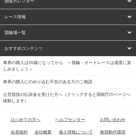
はじめての方へ
開催カレンダー
競輪
レース情報
オートレース
レース予想
競輪場一覧
競輪くじ
レース結果
北日本
函館競輪場
青森競輪場
いわき平競輪場
おすすめコンテンツ
車券の購入は20歳になってから ～競輪・オートレースは適度に楽
Dokanto!
キャリーオーバー一覧
関
競輪選手情報
弥彦競輪場
前橋競輪場
取手競輪場
宇都宮競輪場
しみましょう～
東
大宮競輪場
西武園競輪場
京王閣競輪場
立川競輪場
チャリロトプラザ
Perfecta Navi
車券の購入にのめり込む不安のある方のご相談
南
松戸競輪場
千葉競輪場
川崎競輪場
平塚競輪場
公営競技の払戻金を受けた方へ（クリックすると国税庁のページへ
netkeirin
関
移動します）
小田原競輪場
伊東競輪場
静岡競輪場
東
ケイリンガル
中
名古屋競輪場
岐阜競輪場
大垣競輪場
豊橋競輪場
はじめての方へ
ヘルプセンター
お問い合わせ
部
チャリレンジャー
富山競輪場
松阪競輪場
四日市競輪場
会員規約
会社概要
個人情報について
推奨動作環境