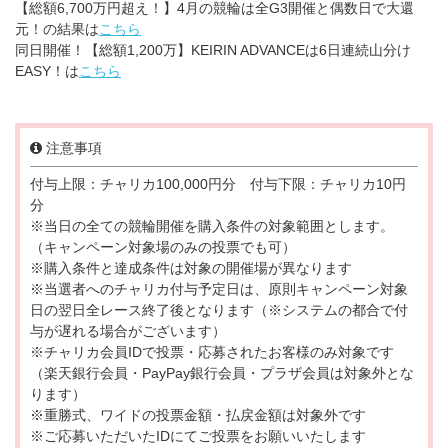
【総額6,700万円超え！】4月の競輪は全G3開催と偶数日で大還
元！の結果は
こちら
同日開催！【総額1,200万】KEIRIN ADVANCEは6日連続山分け
EASY！は
こちら
注意事項
付与上限：チャリカ100,000円分 付与下限：チャリカ10円
分
※当日の全ての競輪開催を購入条件の対象範囲とします。
（キャンペーン対象場のみの投票でも可）
※購入条件と達成条件は対象の開催場が異なります
※当選者へのチャリカ付与予定日は、原則キャンペーン対象
日の翌日全レース終了後となります（※システムの都合で付
与が遅れる場合がございます）
※チャリカ会員IDで投票・応募されたお客様のみ対象です
（楽天銀行会員・PayPay銀行会員・プラザ会員は対象外とな
ります）
※重勝式、ワイドの投票金額・払戻金額は対象外です
※ご応募いただいたIDにてご投票をお願いいたします