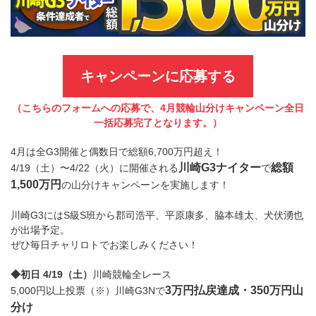
キャンペーンに応募する
（こちらのフォームへの応募で、4月競輪山分けキャンペーン全日
一括応募完了となります。）
4月は全G3開催と偶数日で総額6,700万円超え！
川崎G3ナイター
総額
4/19（土）〜4/22（火）に開催される
で
1,500万円
の山分けキャンペーンを実施します！
川崎G3にはS級S班から郡司浩平、平原康多、脇本雄太、犬伏湧也
が出場予定。
ぜひ毎日チャリロトでお楽しみください！
◆初日 4/19（土）
川崎競輪全レース
3万円払戻達成・350万円山
5,000円以上投票（※）川崎G3Nで
分け