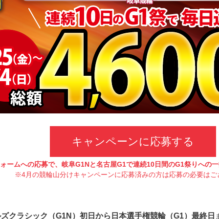
キャンペーンに応募する
ォームへの応募で、岐阜G1Nと名古屋G1で連続10日間のG1祭りへの
※4月の競輪山分けキャンペーンに応募済みの方は応募の必要はご
ズクラシック（G1N）初日から日本選手権競輪（G1）最終日