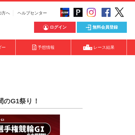
の方へ
ヘルプセンター
ログイン
無料会員登録
ダー
予想情報
レース結果
間のG1祭り！