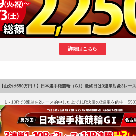
詳細はこちら
【山分け550万円！】日本選手権競輪（G1）最終日は3連単対象3レー
1～10Rで3連単を2レース的中した上で11R決勝の3連単を的中・55