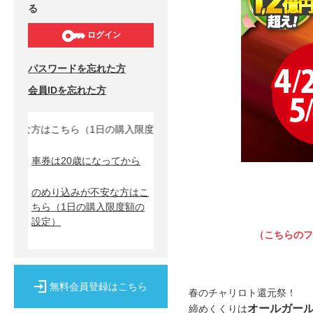
る
ログイン
パスワードを忘れた方
会員IDを忘れた方
こちら（1日の購入限度額の設定）↓
車券は20歳になってから
のめり込みが不安な方はこ
ちら
（1日の購入限度額の
設定）
（こちらのフ
無料会員登録はこちら
春のチャリロト還元祭！
オールガール
締めくくりは