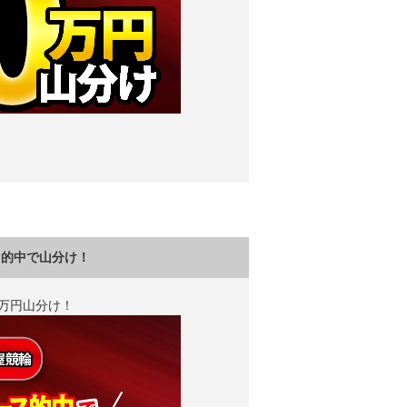
ス的中で山分け！
0万円山分け！