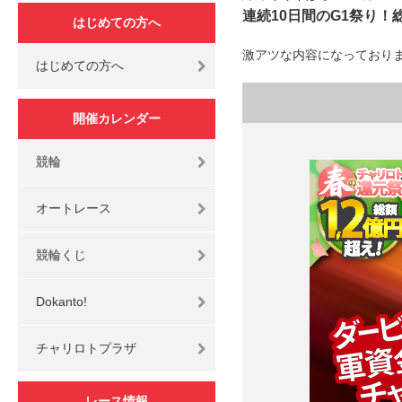
連続10日間のG1祭り！総
はじめての方へ
激アツな内容になっておりま
はじめての方へ
開催カレンダー
競輪
オートレース
競輪くじ
Dokanto!
チャリロトプラザ
レース情報