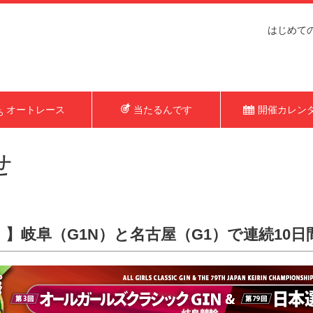
はじめて
オートレース
当たるんです
開催カレン
せ
円！】岐阜（G1N）と名古屋（G1）で連続10日