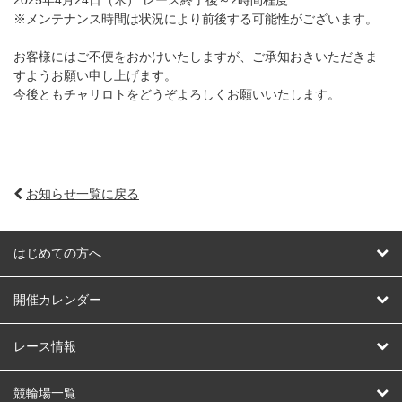
※メンテナンス時間は状況により前後する可能性がございます。
お客様にはご不便をおかけいたしますが、ご承知おきいただきま
すようお願い申し上げます。
今後ともチャリロトをどうぞよろしくお願いいたします。
お知らせ一覧に戻る
はじめての方へ
はじめての方へ
開催カレンダー
競輪
レース情報
オートレース
レース予想
競輪場一覧