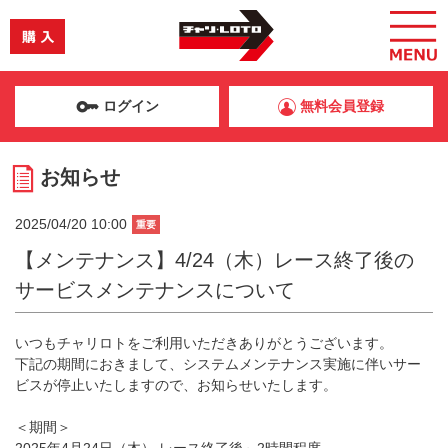
ログイン
無料会員登録
お知らせ
2025/04/20 10:00
重要
【メンテナンス】4/24（木）レース終了後の
サービスメンテナンスについて
いつもチャリロトをご利用いただきありがとうございます。
下記の期間におきまして、システムメンテナンス実施に伴いサー
ビスが停止いたしますので、お知らせいたします。
＜期間＞
2025年4月24日（木） レース終了後～2時間程度