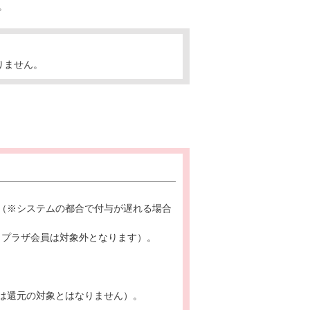
。
りません。
（※システムの都合で付与が遅れる場合
員・プラザ会員は対象外となります）。
は還元の対象とはなりません）。