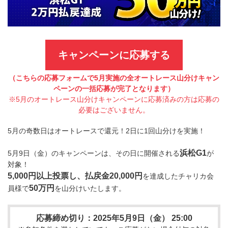
キャンペーンに応募する
（こちらの応募フォームで5月実施の全オートレース山分けキャン
ペーンの一括応募が完了となります）
※5月のオートレース山分けキャンペーンに応募済みの方は応募の
必要はございません。
5月の奇数日はオートレースで還元！2日に1回山分けを実施！
浜松G1
5月9日（金）のキャンペーンは、その日に開催される
が
対象！
5,000円以上投票し、払戻金20,000円
を達成したチャリカ会
50万円
員様で
を山分けいたします。
応募締め切り：2025年5月9日（金） 25:00