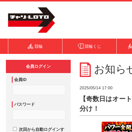
競輪
競輪くじ
お知ら
会員ログイン
会員ID
2025/05/14 17:00
【奇数日はオート！
パスワード
分け！
次回から自動ログインす