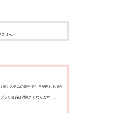
。
りません。
（※システムの都合で付与が遅れる場合
員・プラザ会員は対象外となります）。