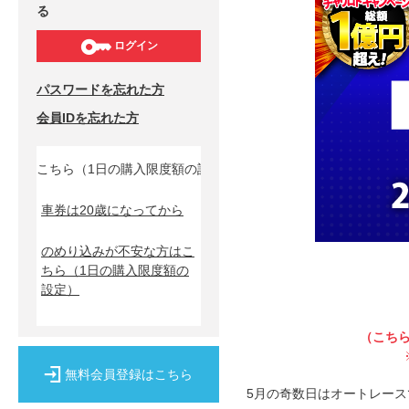
る
ログイン
パスワードを忘れた方
会員IDを忘れた方
方はこちら（1日の購入限度額の設定）↓
車券は20歳になってから
のめり込みが不安な方はこ
ちら
（1日の購入限度額の
設定）
（こち
無料会員登録はこちら
5月の奇数日はオートレース