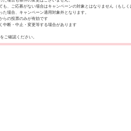
ても、ご応募がない場合はキャンペーンの対象とはなりません（もしく
あった場合、キャンペーン適用対象外となります。
からの投票のみが有効です
く中断・中止・変更等する場合があります
をご確認ください。