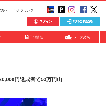
の方へ
ヘルプセンター
ログイン
無料会員登録
ダー
予想情報
レース結果
,000円達成者で50万円山