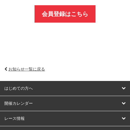
会員登録はこちら
お知らせ一覧に戻る
はじめての方へ
はじめての方へ
開催カレンダー
競輪
レース情報