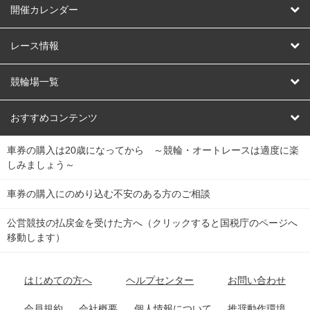
はじめての方へ
開催カレンダー
競輪
レース情報
オートレース
レース予想
競輪場一覧
競輪くじ
レース結果
北日本
函館競輪場
青森競輪場
いわき平競輪場
おすすめコンテンツ
車券の購入は20歳になってから ～競輪・オートレースは適度に楽
Dokanto!
キャリーオーバー一覧
関
競輪選手情報
弥彦競輪場
前橋競輪場
取手競輪場
宇都宮競輪場
しみましょう～
東
大宮競輪場
西武園競輪場
京王閣競輪場
立川競輪場
チャリロトプラザ
Perfecta Navi
車券の購入にのめり込む不安のある方のご相談
南
松戸競輪場
千葉競輪場
川崎競輪場
平塚競輪場
公営競技の払戻金を受けた方へ（クリックすると国税庁のページへ
netkeirin
関
移動します）
小田原競輪場
伊東競輪場
静岡競輪場
東
ケイリンガル
中
名古屋競輪場
岐阜競輪場
大垣競輪場
豊橋競輪場
はじめての方へ
ヘルプセンター
お問い合わせ
部
チャリレンジャー
富山競輪場
松阪競輪場
四日市競輪場
会員規約
会社概要
個人情報について
推奨動作環境