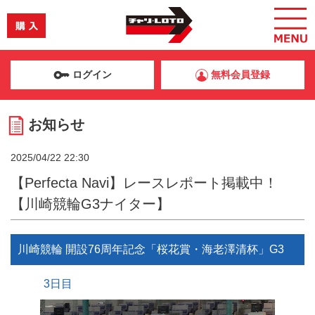
ログイン
無料会員登録
お知らせ
2025/04/22 22:30
【Perfecta Navi】レースレポート掲載中！
【川崎競輪G3ナイター】
川崎競輪 開設76周年記念「桜花賞・海老澤清杯」G3
3日目