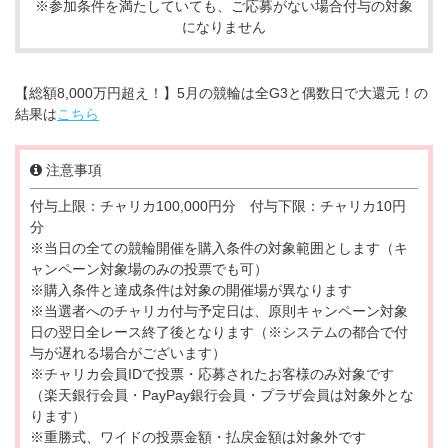
※参加条件を満たしていても、ご応募がない場合付与の対象
になりません
【総額8,000万円超え！】5月の競輪は全G3と偶数日で大還元！の
結果は
こちら
注意事項
付与上限：チャリカ100,000円分 付与下限：チャリカ10円
分
※当日の全ての競輪開催を購入条件の対象範囲とします（キ
ャンペーン対象場のみの投票でも可）
※購入条件と達成条件は対象の開催場が異なります
※当選者へのチャリカ付与予定日は、原則キャンペーン対象
日の翌日全レース終了後となります（※システムの都合で付
与が遅れる場合がございます）
※チャリカ会員IDで投票・応募されたお客様のみ対象です
（楽天銀行会員・PayPay銀行会員・プラザ会員は対象外とな
ります）
※重勝式、ワイドの投票金額・払戻金額は対象外です