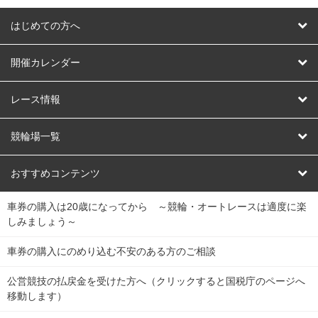
はじめての方へ
はじめての方へ
開催カレンダー
競輪
レース情報
オートレース
レース予想
競輪場一覧
競輪くじ
レース結果
北日本
函館競輪場
青森競輪場
いわき平競輪場
おすすめコンテンツ
車券の購入は20歳になってから ～競輪・オートレースは適度に楽
Dokanto!
キャリーオーバー一覧
関
競輪選手情報
弥彦競輪場
前橋競輪場
取手競輪場
宇都宮競輪場
しみましょう～
東
大宮競輪場
西武園競輪場
京王閣競輪場
立川競輪場
チャリロトプラザ
Perfecta Navi
車券の購入にのめり込む不安のある方のご相談
南
松戸競輪場
千葉競輪場
川崎競輪場
平塚競輪場
公営競技の払戻金を受けた方へ（クリックすると国税庁のページへ
netkeirin
関
移動します）
小田原競輪場
伊東競輪場
静岡競輪場
東