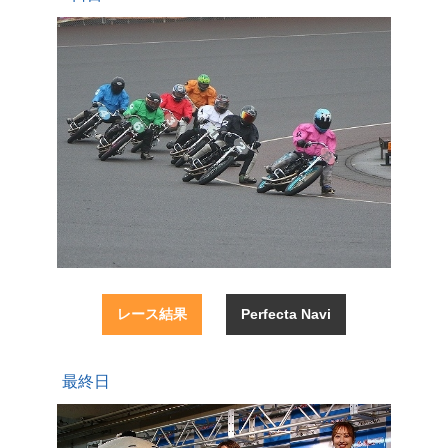
レース結果
Perfecta Navi
最終日