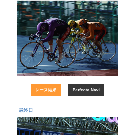
レース結果
Perfecta Navi
最終日