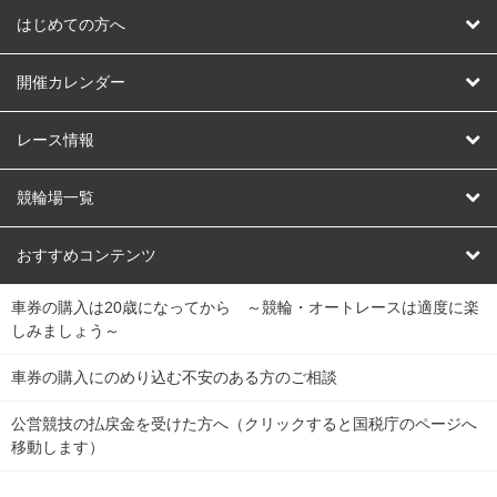
はじめての方へ
はじめての方へ
開催カレンダー
競輪
レース情報
オートレース
レース予想
競輪場一覧
競輪くじ
レース結果
北日本
函館競輪場
青森競輪場
いわき平競輪場
おすすめコンテンツ
車券の購入は20歳になってから ～競輪・オートレースは適度に楽
Dokanto!
キャリーオーバー一覧
関
競輪選手情報
弥彦競輪場
前橋競輪場
取手競輪場
宇都宮競輪場
しみましょう～
東
大宮競輪場
西武園競輪場
京王閣競輪場
立川競輪場
チャリロトプラザ
Perfecta Navi
車券の購入にのめり込む不安のある方のご相談
南
松戸競輪場
千葉競輪場
川崎競輪場
平塚競輪場
公営競技の払戻金を受けた方へ（クリックすると国税庁のページへ
netkeirin
関
移動します）
小田原競輪場
伊東競輪場
静岡競輪場
東
ケイリンガル