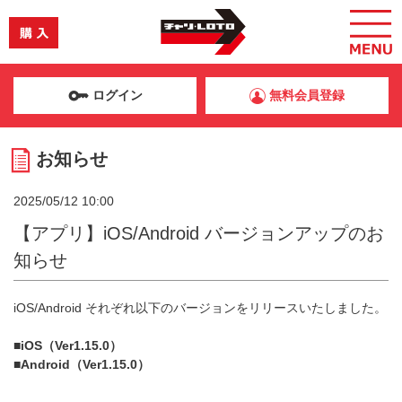
ログイン
無料会員登録
お知らせ
2025/05/12 10:00
【アプリ】iOS/Android バージョンアップのお
知らせ
iOS/Android それぞれ以下のバージョンをリリースいたしました。
■iOS（Ver1.15.0）
■Android（Ver1.15.0）