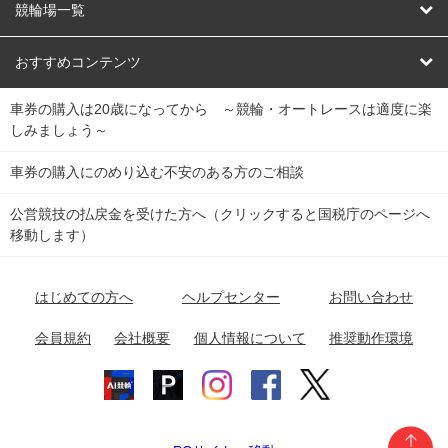
オートレース
レース予想
競輪場一覧
競輪くじ
レース結果
北日本
函館競輪場
青森競輪場
いわき平競輪場
おすすめコンテンツ
車券の購入は20歳になってから ～競輪・オートレースは適度に楽
Dokanto!
キャリーオーバー一覧
関
競輪選手情報
弥彦競輪場
前橋競輪場
取手競輪場
宇都宮競輪場
しみましょう～
東
大宮競輪場
西武園競輪場
京王閣競輪場
立川競輪場
チャリロトプラザ
Perfecta Navi
車券の購入にのめり込む不安のある方のご相談
南
松戸競輪場
千葉競輪場
川崎競輪場
平塚競輪場
公営競技の払戻金を受けた方へ（クリックすると国税庁のページへ
netkeirin
関
移動します）
小田原競輪場
伊東競輪場
静岡競輪場
東
ケイリンガル
中
名古屋競輪場
岐阜競輪場
大垣競輪場
豊橋競輪場
はじめての方へ
ヘルプセンター
お問い合わせ
部
チャリレンジャー
富山競輪場
松阪競輪場
四日市競輪場
会員規約
会社概要
個人情報について
推奨動作環境
競輪場情報
近
福井競輪場
奈良競輪場
向日町競輪場
和歌山競輪場
畿
岸和田競輪場
オートレース場情報