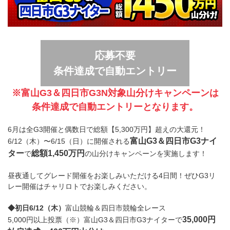
応募不要
条件達成で自動エントリー
※富山G3＆四日市G3N対象山分けキャンペーンは
条件達成で自動エントリーとなります。
6月は全G3開催と偶数日で総額【5,300万円】超えの大還元！
富山G3＆四日市G3ナイ
6/12（木）〜6/15（日）に開催される
ター
総額1,450万円
で
の山分けキャンペーンを実施します！
昼夜通してグレード開催をお楽しみいただける4日間！ぜひG3リ
レー開催はチャリロトでお楽しみください。
◆初日6/12（木）
富山競輪＆四日市競輪全レース
35,000円
5,000円以上投票（※）富山G3＆四日市G3ナイターで