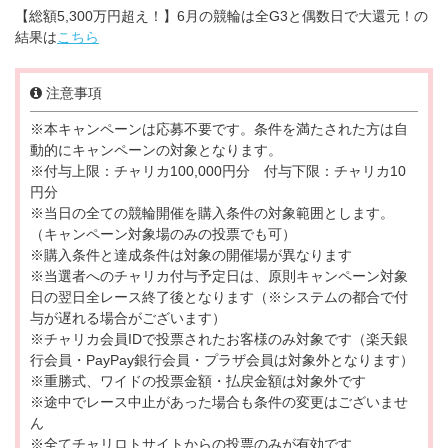
【総額5,300万円超え！】6月の競輪は全G3と偶数日で大還元！の
結果は
こちら
注意事項
※本キャンペーンは応募不要です。条件を満たされた方は自
動的にキャンペーンの対象となります。
※付与上限：チャリカ100,000円分 付与下限：チャリカ10
円分
※当日の全ての競輪開催を購入条件の対象範囲とします。
（キャンペーン対象場のみの投票でも可）
※購入条件と達成条件は対象の開催場が異なります
※当選者へのチャリカ付与予定日は、原則キャンペーン対象
日の翌日全レース終了後となります（※システムの都合で付
与が遅れる場合がございます）
※チャリカ会員IDで投票されたお客様のみ対象です（楽天銀
行会員・PayPay銀行会員・プラザ会員は対象外となります）
※重勝式、ワイドの投票金額・払戻金額は対象外です
※途中でレース中止があった場合も条件の変更はございませ
ん
※全てチャリロトサイトからの投票のみが有効です