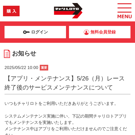
ログイン
無料会員登録
お知らせ
2025/05/22 10:00
重要
【アプリ・メンテナンス】5/26（月）レース
終了後のサービスメンテナンスについて
いつもチャリロトをご利用いただきありがとうございます。
システムメンテナンス実施に伴い、下記の期間チャリロトアプリ
でもメンテナンスを実施いたします。
メンテナンス中はアプリをご利用いただけませんのでご注意くだ
さい。