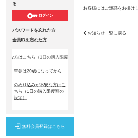
る
お客様にはご迷惑をお掛け
ログイン
パスワードを忘れた方
お知らせ一覧に戻る
会員IDを忘れた方
安な方はこちら（1日の購入限度額の設定）↓
車券は20歳になってから
のめり込みが不安な方はこ
ちら
（1日の購入限度額の
設定）
無料会員登録はこちら