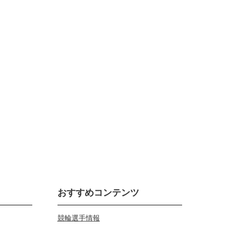
おすすめコンテンツ
競輪選手情報