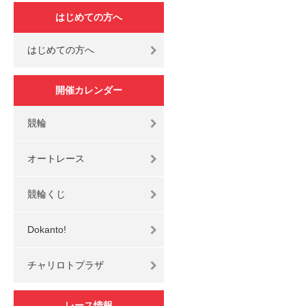
はじめての方へ
はじめての方へ
開催カレンダー
競輪
オートレース
競輪くじ
Dokanto!
チャリロトプラザ
レース情報