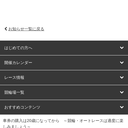
お知らせ一覧に戻る
はじめての方へ
はじめての方へ
開催カレンダー
競輪
レース情報
オートレース
レース予想
競輪場一覧
競輪くじ
レース結果
北日本
函館競輪場
青森競輪場
いわき平競輪場
おすすめコンテンツ
車券の購入は20歳になってから ～競輪・オートレースは適度に楽
Dokanto!
キャリーオーバー一覧
関
競輪選手情報
弥彦競輪場
前橋競輪場
取手競輪場
宇都宮競輪場
しみましょう～
東