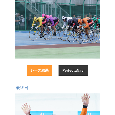
レース結果
PerfectaNavi
最終日