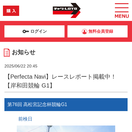
ログイン
無料会員登録
お知らせ
2025/06/22 20:45
【Perfecta Navi】レースレポート掲載中！
【岸和田競輪 G1】
第76回 高松宮記念杯競輪G1
前検日