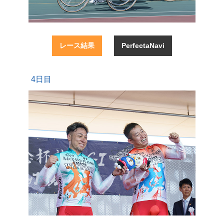
レース結果
PerfectaNavi
4日目