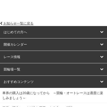
お知らせ一覧に戻る
はじめての方へ
はじめての方へ
開催カレンダー
競輪
レース情報
オートレース
レース予想
競輪場一覧
競輪くじ
レース結果
北日本
函館競輪場
青森競輪場
いわき平競輪場
おすすめコンテンツ
車券の購入は20歳になってから ～競輪・オートレースは適度に楽
Dokanto!
キャリーオーバー一覧
関
競輪選手情報
弥彦競輪場
前橋競輪場
取手競輪場
宇都宮競輪場
しみましょう～
東
大宮競輪場
西武園競輪場
京王閣競輪場
立川競輪場
チャリロトプラザ
Perfecta Navi