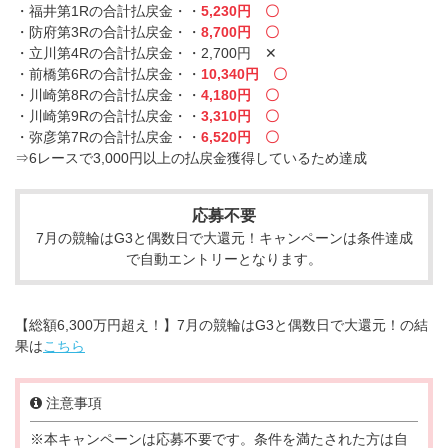
・福井第1Rの合計払戻金・・
5,230円 〇
・防府第3Rの合計払戻金・・
8,700円 〇
・立川第4Rの合計払戻金・・2,700円 ✕
・前橋第6Rの合計払戻金・・
10,340円 〇
・川崎第8Rの合計払戻金・・
4,180円 〇
・川崎第9Rの合計払戻金・・
3,310円 〇
・弥彦第7Rの合計払戻金・・
6,520円 〇
⇒6レースで3,000円以上の払戻金獲得しているため達成
応募不要
7月の競輪はG3と偶数日で大還元！キャンペーンは条件達成
で自動エントリーとなります。
【総額6,300万円超え！】7月の競輪はG3と偶数日で大還元！の結
果は
こちら
注意事項
※本キャンペーンは応募不要です。条件を満たされた方は自