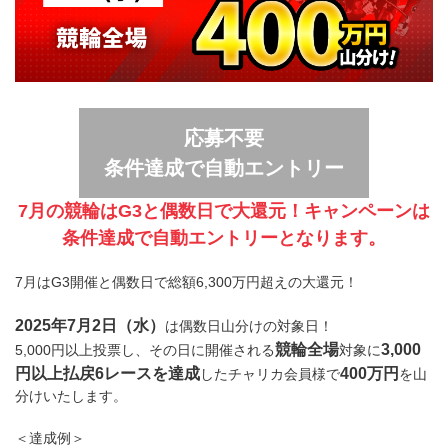
応募不要
条件達成で自動エントリー
7月の競輪はG3と偶数日で大還元！キャンペーンは
条件達成で自動エントリーとなります。
7月はG3開催と偶数日で総額6,300万円超えの大還元！
2025年7月2日（水）
は偶数日山分けの対象日！
競輪全場
3,000
5,000円以上投票し、その日に開催される
対象に
円以上払戻6レースを達成
400万円
したチャリカ会員様で
を山
分けいたします。
＜達成例＞