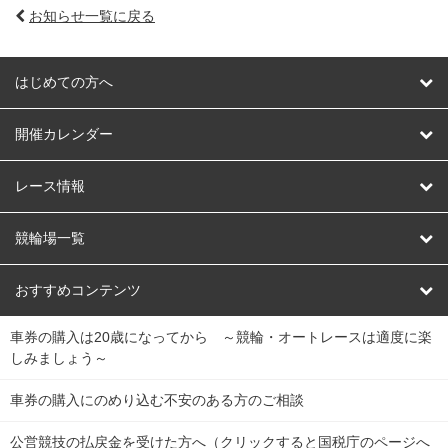
お知らせ一覧に戻る
はじめての方へ
はじめての方へ
開催カレンダー
競輪
レース情報
オートレース
レース予想
競輪場一覧
競輪くじ
レース結果
北日本
函館競輪場
青森競輪場
いわき平競輪場
おすすめコンテンツ
車券の購入は20歳になってから ～競輪・オートレースは適度に楽
Dokanto!
キャリーオーバー一覧
関
競輪選手情報
弥彦競輪場
前橋競輪場
取手競輪場
宇都宮競輪場
しみましょう～
東
大宮競輪場
西武園競輪場
京王閣競輪場
立川競輪場
チャリロトプラザ
Perfecta Navi
車券の購入にのめり込む不安のある方のご相談
南
松戸競輪場
千葉競輪場
川崎競輪場
平塚競輪場
公営競技の払戻金を受けた方へ（クリックすると国税庁のページへ
netkeirin