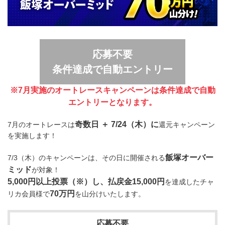
応募不要
条件達成で自動エントリー
※7月実施のオートレースキャンペーンは条件達成で自動
エントリーとなります。
奇数日 ＋ 7/24（木）に
7月のオートレースは
還元キャンペーン
を実施します！
飯塚オーバー
7/3（木）のキャンペーンは、その日に開催される
ミッド
が対象！
5,000円以上投票（※）し、払戻金15,000円
を達成したチャ
70万円
リカ会員様で
を山分けいたします。
応募不要