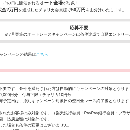
オート全場
は、その日に開催される
が対象！
戻金2万円
50万円
を達成したチャリカ会員様で
を山分けいたします。
応募不要
※7月実施のオートレースキャンペーンは条件達成で自動エントリー
キャンペーンの結果は
こちら
不要です。条件を満たされた方は自動的にキャンペーンの対象となりま
0,000円分 付与下限：チャリカ10円分
与予定日は、原則キャンペーン対象日の翌日全レース終了後となります
されたお客様のみ対象です。（楽天銀行会員・PayPay銀行会員・プラ
額・払戻金額は対象外です。
った場合も条件の変更はございません。