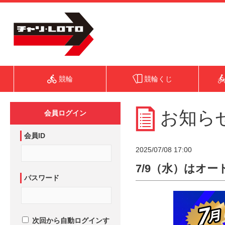
競輪
競輪くじ
お知ら
会員ログイン
会員ID
2025/07/08 17:00
7/9（水）はオ
パスワード
次回から自動ログインす