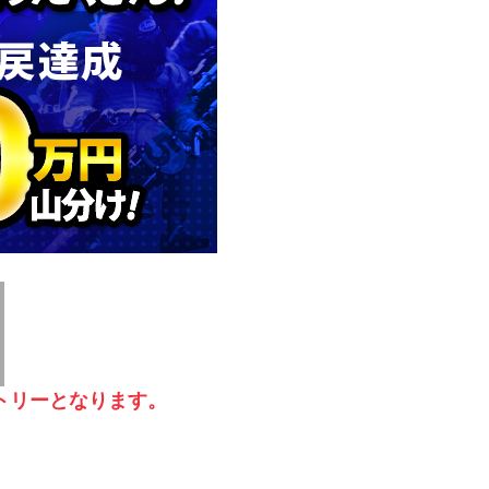
トリーとなります。