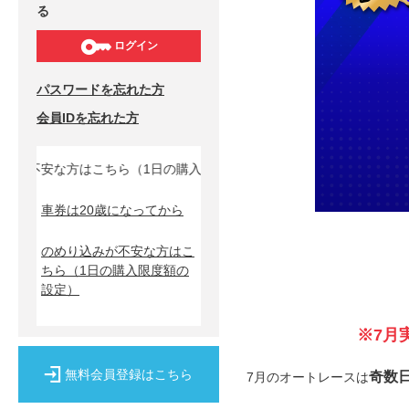
る
ログイン
パスワードを忘れた方
会員IDを忘れた方
が不安な方はこちら（1日の購入限度額の設定）↓
車券は20歳になってから
のめり込みが不安な方はこ
ちら
（1日の購入限度額の
設定）
※7月
無料会員登録はこちら
奇数日
7月のオートレースは