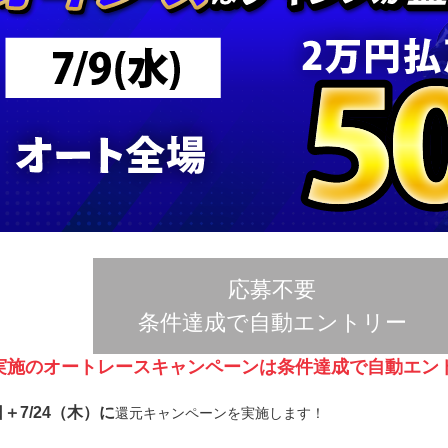
応募不要
条件達成で自動エントリー
実施のオートレースキャンペーンは条件達成で自動エン
＋7/24（木）に
還元キャンペーンを実施します！