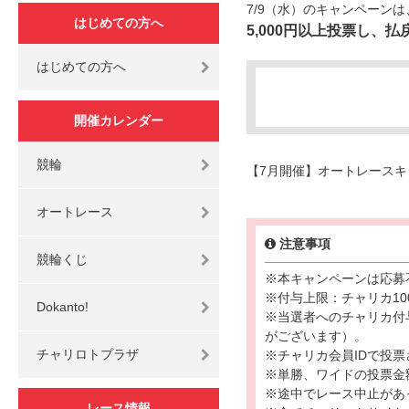
7/9（水）のキャンペーン
はじめての方へ
5,000円以上投票し、払
はじめての方へ
開催カレンダー
競輪
【7月開催】オートレース
オートレース
注意事項
競輪くじ
※本キャンペーンは応募
※付与上限：チャリカ10
Dokanto!
※当選者へのチャリカ付
がございます）。
チャリロトプラザ
※チャリカ会員IDで投票
※単勝、ワイドの投票金
※途中でレース中止があ
レース情報