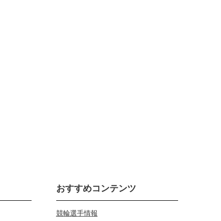
おすすめコンテンツ
競輪選手情報