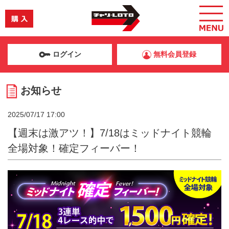
ログイン
無料会員登録
お知らせ
2025/07/17 17:00
【週末は激アツ！】7/18はミッドナイト競輪
全場対象！確定フィーバー！