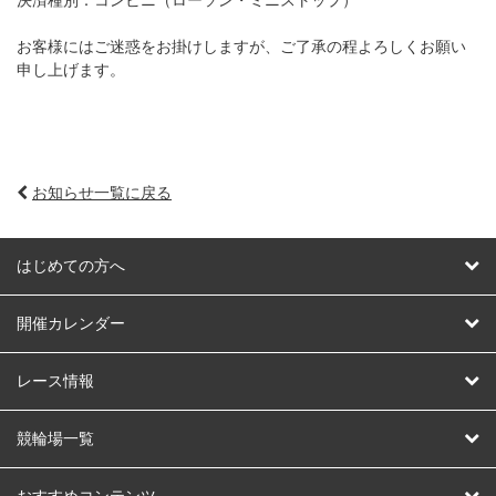
お客様にはご迷惑をお掛けしますが、ご了承の程よろしくお願い
申し上げます。
お知らせ一覧に戻る
はじめての方へ
はじめての方へ
開催カレンダー
競輪
レース情報
オートレース
レース予想
競輪場一覧
競輪くじ
レース結果
北日本
函館競輪場
青森競輪場
いわき平競輪場
おすすめコンテンツ