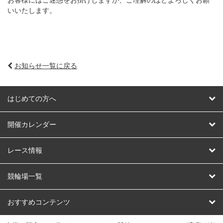
いいたします。
お知らせ一覧に戻る
はじめての方へ
はじめての方へ
開催カレンダー
競輪
レース情報
オートレース
レース予想
競輪場一覧
競輪くじ
レース結果
北日本
函館競輪場
青森競輪場
いわき平競輪場
おすすめコンテンツ