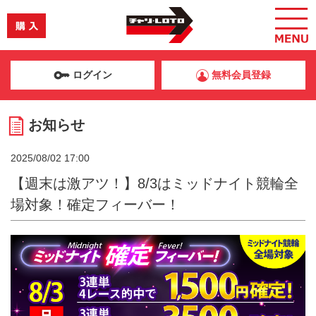
ログイン
無料会員登録
お知らせ
2025/08/02 17:00
【週末は激アツ！】8/3はミッドナイト競輪全
場対象！確定フィーバー！