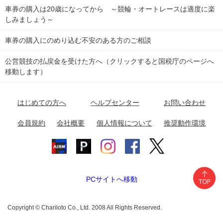
車券の購入は20歳になってから ～競輪・オートレースは適度に楽
Dokanto!
キャリーオーバー一覧
関
競輪選手情報
弥彦競輪場
前橋競輪場
取手競輪場
宇都宮競輪場
しみましょう～
東
大宮競輪場
西武園競輪場
京王閣競輪場
立川競輪場
チャリロトプラザ
Perfecta Navi
車券の購入にのめり込む不安のある方のご相談
南
松戸競輪場
千葉競輪場
川崎競輪場
平塚競輪場
公営競技の払戻金を受けた方へ（クリックすると国税庁のページへ
netkeirin
関
移動します）
小田原競輪場
伊東競輪場
静岡競輪場
東
ケイリンガル
中
名古屋競輪場
岐阜競輪場
大垣競輪場
豊橋競輪場
はじめての方へ
ヘルプセンター
お問い合わせ
部
チャリレンジャー
富山競輪場
松阪競輪場
四日市競輪場
会員規約
会社概要
個人情報について
推奨動作環境
競輪場情報
近
福井競輪場
奈良競輪場
向日町競輪場
和歌山競輪場
畿
岸和田競輪場
オートレース場情報
PCサイトへ移動
中国
玉野競輪場
広島競輪場
防府競輪場
Copyright © Chariloto Co., Ltd. 2008 All Rights Reserved.
四国
高松競輪場
小松島競輪場
高知競輪場
松山競輪場