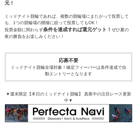
元！
ミッドナイト競輪であれば、複数の競輪場にまたがって投票して
も、1つの競輪場の開催に絞って投票してもOK！
条件を達成すれば還元ゲット！
投票金額に関わらず
ぜひ夏の
夜の勝負をお楽しみください！
応募不要
ミッドナイト競輪全場対象！確定フィーバーは条件達成で自
動エントリーとなります
▼週末限定【本日のミッドナイト競輪】 真夜中の注目レース更新
中▼