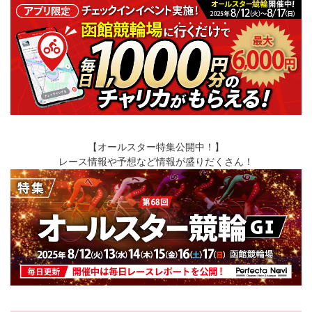
【オールスター特集公開中！】
レース情報や予想など情報が盛りだくさん！