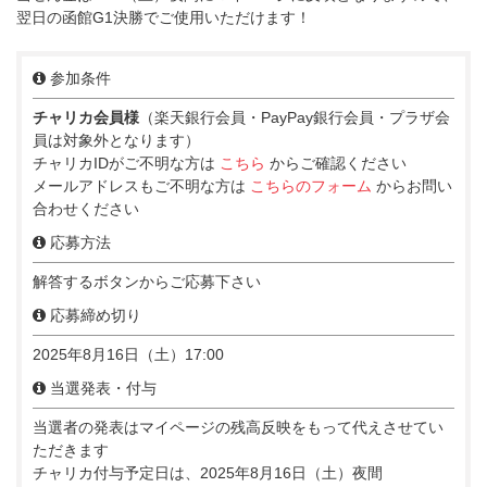
翌日の函館G1決勝でご使用いただけます！
参加条件
チャリカ会員様
（楽天銀行会員・PayPay銀行会員・プラザ会
員は対象外となります）
チャリカIDがご不明な方は
こちら
からご確認ください
メールアドレスもご不明な方は
こちらのフォーム
からお問い
合わせください
応募方法
解答するボタンからご応募下さい
応募締め切り
2025年8月16日（土）17:00
当選発表・付与
当選者の発表はマイページの残高反映をもって代えさせてい
ただきます
チャリカ付与予定日は、2025年8月16日（土）夜間