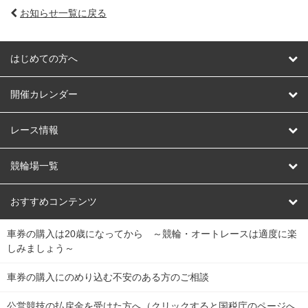
お知らせ一覧に戻る
はじめての方へ
はじめての方へ
開催カレンダー
競輪
レース情報
オートレース
レース予想
競輪場一覧
競輪くじ
レース結果
北日本
函館競輪場
青森競輪場
いわき平競輪場
おすすめコンテンツ
車券の購入は20歳になってから ～競輪・オートレースは適度に楽
Dokanto!
キャリーオーバー一覧
関
競輪選手情報
弥彦競輪場
前橋競輪場
取手競輪場
宇都宮競輪場
しみましょう～
東
大宮競輪場
西武園競輪場
京王閣競輪場
立川競輪場
チャリロトプラザ
Perfecta Navi
車券の購入にのめり込む不安のある方のご相談
南
松戸競輪場
千葉競輪場
川崎競輪場
平塚競輪場
公営競技の払戻金を受けた方へ（クリックすると国税庁のページへ