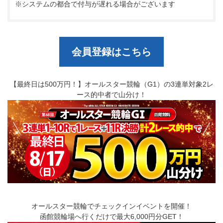
※システムの都合で付与が遅れる場合がございます
会員登録はこちら
【最終日は500万円！】オールスター競輪（G1）の3連単対象2レ
ース的中者で山分け！
オールスター競輪でチェックインイベントを開催！
函館競輪場へ行くだけで最大6,000円分GET！